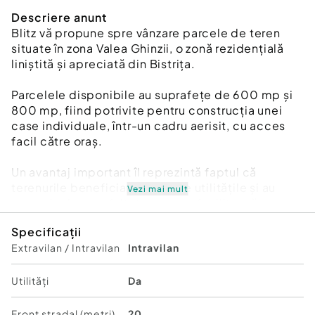
Descriere anunt
Blitz vă propune spre vânzare parcele de teren
situate în zona Valea Ghinzii, o zonă rezidențială
liniștită și apreciată din Bistrița.
Parcelele disponibile au suprafețe de 600 mp și
800 mp, fiind potrivite pentru construcția unei
case individuale, într-un cadru aerisit, cu acces
facil către oraș.
Un avantaj important îl reprezintă faptul că
terenurile beneficiază de toate utilitățile și au
Vezi mai mult
acces la drum asfaltat, ceea ce facilitează
procesul de construire și reduce costurile
Specificații
suplimentare pentru viitorul proprietar.
Extravilan / Intravilan
Intravilan
Zona Valea Ghinzii este ideală pentru cei care își
doresc o locuință într-un cadru liniștit, cu
Utilități
Da
priveliște frumoasă, dar în același timp aproape
de facilitățile orașului.
Front stradal (metri)
20