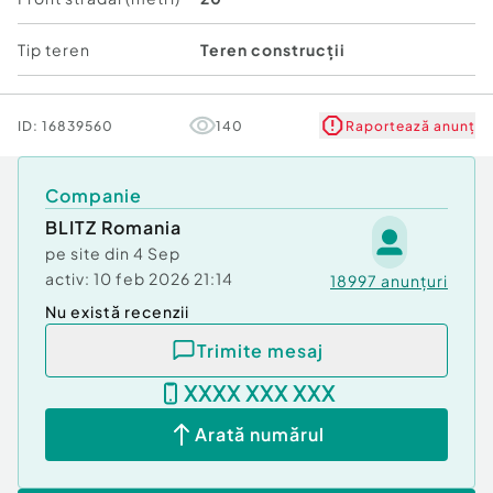
Datorită poziționării bune, utilităților disponibile și
Tip teren
Teren construcții
accesului asfaltat, aceste parcele reprezintă o
oportunitate excelentă pentru construcția unei
locuințe de familie sau pentru investiție.
ID:
16839560
140
Raportează anunț
Vă așteptăm cu drag la vizionare!
Cod ofertă / ID BLITZ: P172325
Companie
Id intern: P172325
BLITZ Romania
pe site din
4 Sep
activ:
10 feb 2026 21:14
18997
anunțuri
Nu există recenzii
Trimite mesaj
XXXX XXX XXX
Arată numărul