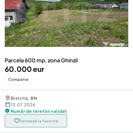
Locuri de munca
Utilaje agricole si industriale
Servicii
Piese auto si accesorii
Animale de companie
Dacia Duster
Afaceri și echipamente profesionale
Inchiriere Bunuri si Vehicule
Parcela 600 mp, zona Ghinzii
60.000 eur
Companie
Bistrita
,
BN
13.07.2026
Număr de telefon
validat
Salvează la favorite