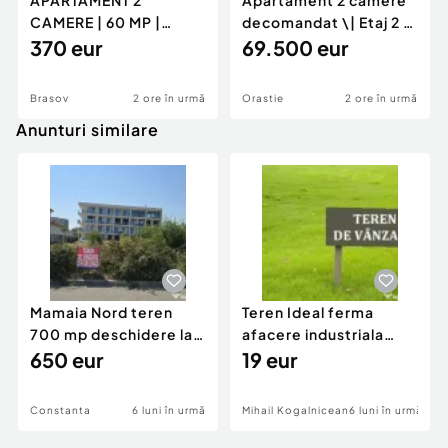
APARTAMENT 2
Apartament 2 camere
CAMERE | 60 MP |
decomandat \| Etaj 2 \|
GENERAL MOCIULSCHI
370 eur
50 mp \+ 8 mp ba
69.500 eur
| BALCON DE
Brasov
2 ore în urmă
Orastie
2 ore în urmă
Anunturi similare
Mamaia Nord teren
Teren Ideal ferma
700 mp deschidere la
afacere industriala
D24 si D25
650 eur
deschidere 71 ml la
19 eur
DN2A
Constanta
6 luni în urmă
Mihail Kogalniceanu
6 luni în urmă