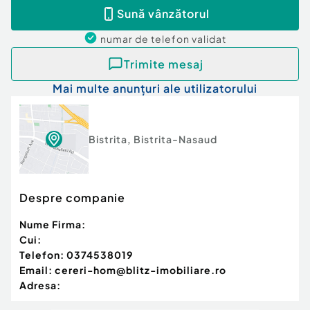
Sună vânzătorul
numar de telefon
validat
Trimite mesaj
Mai multe anunțuri ale utilizatorului
Bistrita
,
Bistrita-Nasaud
Despre companie
Nume Firma:
Cui:
Telefon:
0374538019
Email:
cereri-hom@blitz-imobiliare.ro
Adresa: