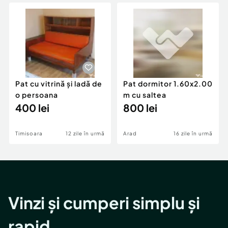
Locuri de munca
Utilaje agricole si industriale
Servicii
Piese auto si accesorii
Animale de companie
Dacia Duster
Afaceri și echipamente profesionale
Inchiriere Bunuri si Vehicule
Pat cu vitrină și ladă de
Pat dormitor 1.60x2.00
o persoana
m cu saltea
400 lei
800 lei
Timisoara
12 zile în urmă
Arad
16 zile în urmă
Vinzi și cumperi simplu și
rapid