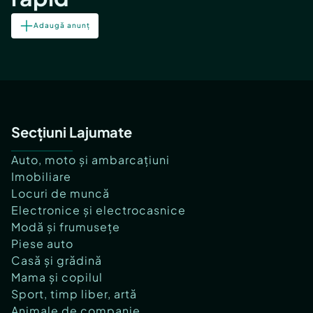
Adaugă anunț
Secțiuni Lajumate
Auto, moto și ambarcațiuni
Imobiliare
Locuri de muncă
Electronice și electrocasnice
Modă și frumusețe
Piese auto
Casă și grădină
Mama și copilul
Sport, timp liber, artă
Animale de companie