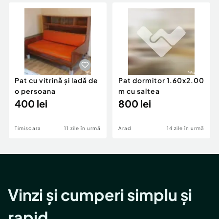
Locuri de munca
Utilaje agricole si industriale
Servicii
Piese auto si accesorii
Animale de companie
Dacia Duster
Afaceri și echipamente profesionale
Inchiriere Bunuri si Vehicule
Pat cu vitrină și ladă de
Pat dormitor 1.60x2.00
o persoana
m cu saltea
400 lei
800 lei
Timisoara
11 zile în urmă
Arad
14 zile în urmă
Vinzi și cumperi simplu și
rapid