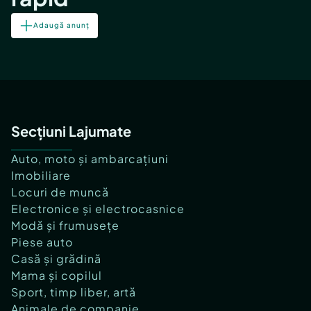
Adaugă anunț
Secțiuni Lajumate
Auto, moto și ambarcațiuni
Imobiliare
Locuri de muncă
Electronice și electrocasnice
Modă și frumusețe
Piese auto
Casă și grădină
Mama și copilul
Sport, timp liber, artă
Animale de companie