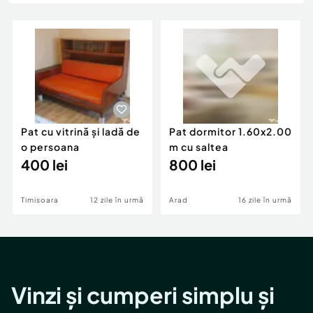
Locuri de munca
Utilaje agricole si industriale
Servicii
Piese auto si accesorii
Animale de companie
Dacia Duster
Afaceri și echipamente profesionale
Inchiriere Bunuri si Vehicule
Pat cu vitrină și ladă de
Pat dormitor 1.60x2.00
o persoana
m cu saltea
400 lei
800 lei
Timisoara
12 zile în urmă
Arad
16 zile în urmă
Vinzi și cumperi simplu și