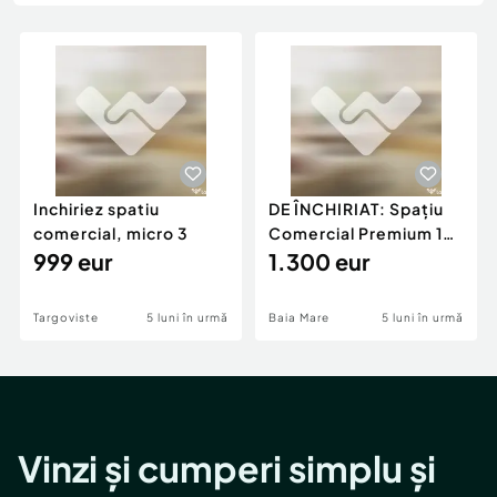
Locuri de munca
Utilaje agricole si industriale
Servicii
Piese auto si accesorii
Animale de companie
Dacia Duster
Afaceri și echipamente profesionale
Inchiriere Bunuri si Vehicule
Inchiriez spatiu
DE ÎNCHIRIAT: Spațiu
comercial, micro 3
Comercial Premium 146
999 eur
mp – Vizibili
1.300 eur
Targoviste
5 luni în urmă
Baia Mare
5 luni în urmă
Vinzi și cumperi simplu și