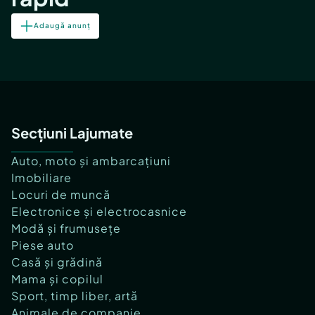
Adaugă anunț
Secțiuni Lajumate
Auto, moto și ambarcațiuni
Imobiliare
Locuri de muncă
Electronice și electrocasnice
Modă și frumusețe
Piese auto
Casă și grădină
Mama și copilul
Sport, timp liber, artă
Animale de companie