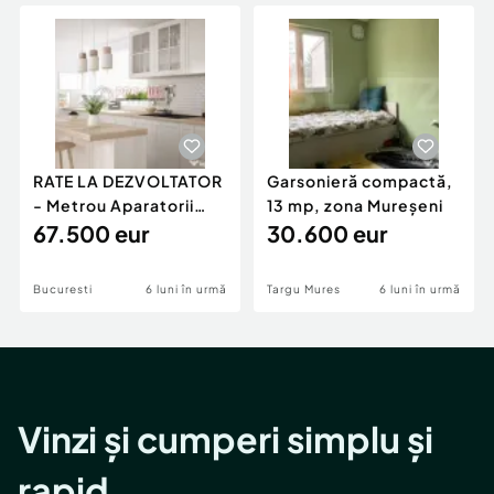
Locuri de munca
Utilaje agricole si industriale
Servicii
Piese auto si accesorii
Animale de companie
Dacia Duster
Afaceri și echipamente profesionale
Inchiriere Bunuri si Vehicule
RATE LA DEZVOLTATOR
Garsonieră compactă,
- Metrou Aparatorii
13 mp, zona Mureșeni
Patriei -
67.500 eur
30.600 eur
Bucuresti
6 luni în urmă
Targu Mures
6 luni în urmă
Vinzi și cumperi simplu și
rapid