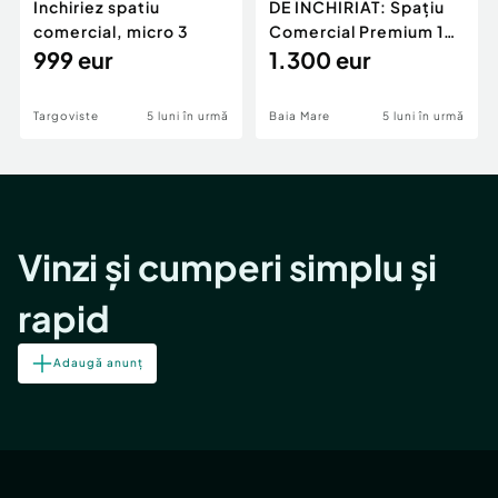
Inchiriez spatiu
DE ÎNCHIRIAT: Spațiu
comercial, micro 3
Comercial Premium 146
999 eur
mp – Vizibili
1.300 eur
Targoviste
5 luni în urmă
Baia Mare
5 luni în urmă
Vinzi și cumperi simplu și
rapid
Adaugă anunț