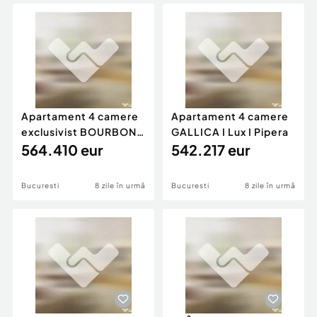
Locuri de munca
Utilaje agricole si industriale
Servicii
Piese auto si accesorii
Animale de companie
Dacia Duster
Afaceri și echipamente profesionale
Inchiriere Bunuri si Vehicule
Apartament 4 camere
Apartament 4 camere
exclusivist BOURBON
GALLICA I Lux I Pipera
ROSE I Iancu Nicolae
564.410 eur
542.217 eur
Bucuresti
8 zile în urmă
Bucuresti
8 zile în urmă