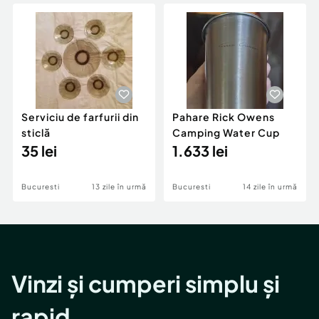
Locuri de munca
Utilaje agricole si industriale
Servicii
Piese auto si accesorii
Animale de companie
Dacia Duster
Afaceri și echipamente profesionale
Inchiriere Bunuri si Vehicule
Serviciu de farfurii din
Pahare Rick Owens
sticlă
Camping Water Cup
35 lei
1.633 lei
Bucuresti
13 zile în urmă
Bucuresti
14 zile în urmă
Vinzi și cumperi simplu și
rapid