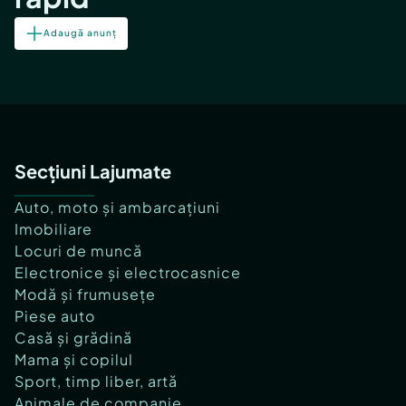
Adaugă anunț
Secțiuni Lajumate
Auto, moto și ambarcațiuni
Imobiliare
Locuri de muncă
Electronice și electrocasnice
Modă și frumusețe
Piese auto
Casă și grădină
Mama și copilul
Sport, timp liber, artă
Animale de companie