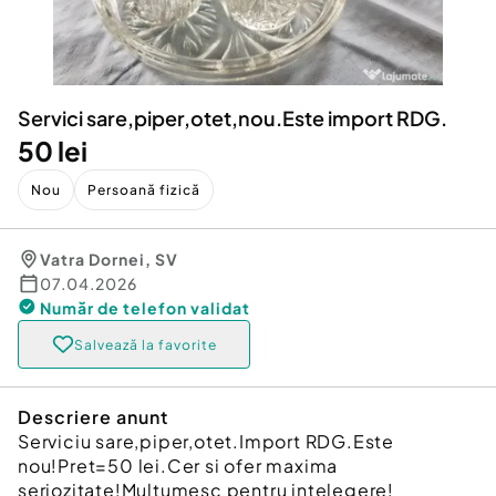
Locuri de munca
Utilaje agricole si industriale
Servicii
Piese auto si accesorii
Animale de companie
Dacia Duster
Afaceri și echipamente profesionale
Servici sare,piper,otet,nou.Este import RDG.
Inchiriere Bunuri si Vehicule
50 lei
Nou
Persoană fizică
Vatra Dornei
,
SV
07.04.2026
Număr de telefon
validat
Salvează la favorite
Descriere anunt
Serviciu sare,piper,otet.Import RDG.Este
nou!Pret=50 lei.Cer si ofer maxima
seriozitate!Multumesc pentru intelegere!