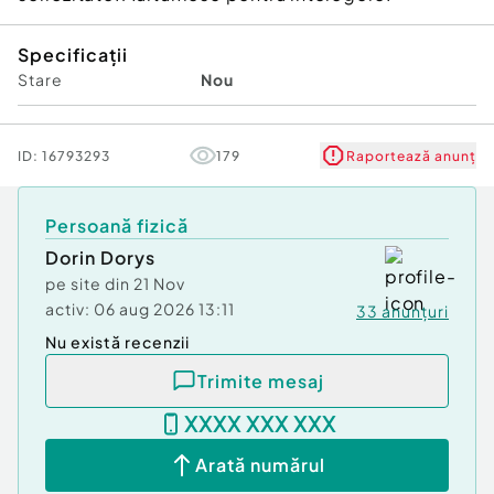
Specificații
Stare
Nou
ID:
16793293
179
Raportează anunț
Persoană fizică
Dorin Dorys
pe site din
21 Nov
activ:
06 aug 2026 13:11
33
anunțuri
Nu există recenzii
Trimite mesaj
XXXX XXX XXX
Arată numărul