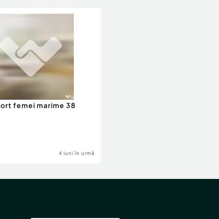
ort femei marime 38
4 luni în urmă