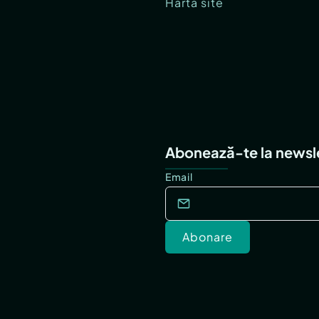
Hartă site
Abonează-te la newsl
Email
Abonare