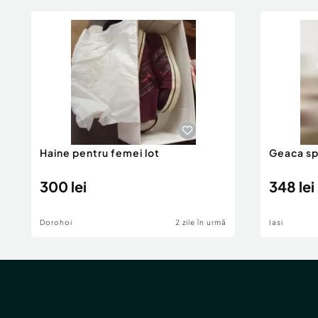
Haine pentru femei lot
Geaca sp
300 lei
348 lei
Dorohoi
2 zile în urmă
Iasi