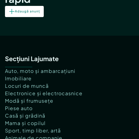
Adaugă anunț
Secțiuni Lajumate
Auto, moto și ambarcațiuni
Imobiliare
Locuri de muncă
Electronice și electrocasnice
Modă și frumusețe
Piese auto
Casă și grădină
Mama și copilul
Sport, timp liber, artă
Animale de companie