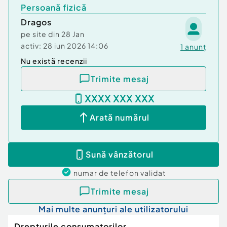
Persoană fizică
DOAR PEDARE PERSONALA PRAHOVA!!!
Dragos
pe site din
28 Jan
Nu deranjati daca nu va intreseaza!!! Cei care vor
activ:
28 iun 2026 14:06
1
anunț
mai ieftin sa cumpere din magazin!!!
Nu există recenzii
PRET 1000 lei FIX!!!
Trimite mesaj
XXXX XXX XXX
Arată numărul
Sună vânzătorul
numar de telefon
validat
Trimite mesaj
Mai multe anunțuri ale utilizatorului
Drepturile consumatorilor