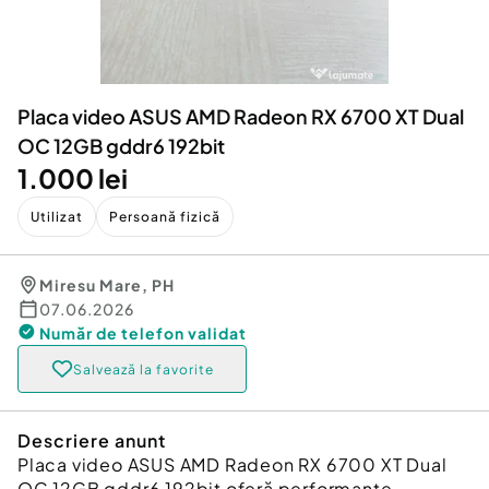
Locuri de munca
Utilaje agricole si industriale
Servicii
Piese auto si accesorii
Animale de companie
Dacia Duster
Afaceri și echipamente profesionale
Placa video ASUS AMD Radeon RX 6700 XT Dual
Inchiriere Bunuri si Vehicule
OC 12GB gddr6 192bit
1.000 lei
Utilizat
Persoană fizică
Miresu Mare
,
PH
07.06.2026
Număr de telefon
validat
Salvează la favorite
Descriere anunt
Placa video ASUS AMD Radeon RX 6700 XT Dual
OC 12GB gddr6 192bit oferă performanțe