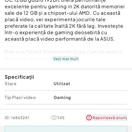
excelente pentru gaming in 2K datorită memoriei
sale de 12 GB și a chipset-ului AMD. Cu această
placă video, vei experimenta jocurile tale
preferate la calitate înaltă 2K fără lag. Investește
într-o experiență de gaming deosebită cu
această placă video performantă de la ASUS.
Placa sa folosit foarte putin dupa cum se vede si
in poze e aproape noua
Vezi mai mult
PS :Motivul vanzari am facut upgrade la
Specificații
RX9070XT!!!
Stare
Utilizat
Am si factura in poze si am si cutia ei pentru cine o
vrea cu totul !
Tip Placi video
Gaming
Am si poza cu test in anunt la poze!!!
ID:
16863241
145
Raportează anunț