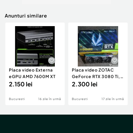
Anunturi similare
Placa video Externa
Placa video ZOTAC
eGPU AMD 7600M XT
GeForce RTX 3080 Ti,
2.150 lei
12GB, iluminare
2.300 lei
multicolor
Bucuresti
16 zile în urmă
Bucuresti
17 zile în urmă