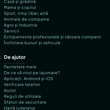
• funcționează deja
Casă și grădină
• generează venit
Mama și copilul
• oferă flexibilitate și potențial de dezvoltare
Sport, timp liber, artă
???? un activ potrivit pentru cumpărători care
Animale de companie
caută utilitate reală + oportunitate de creștere.
Agro și Industrie
Servicii
CONTACT: MIHAI DRAGUSIN
Echipamente profesionale și vânzare companii
MOBIL: 0753.117.653
Închiriere bunuri și vehicule
E-MAIL: mihai.dragusin@globalhome.ro
___
De ajutor
Global Home Romania, este o firmă în schimbare
Pachetele mele
de jocuri pe piață imobiliară din România ce se
De ce să vinzi pe lajumate?
afla intr-o expansiune rapidă. Modelul
Aplicații: Android și iOS
personalizat avand la baza tehnologia digitala,
Verificare telefon
inteligenta artificala și interacțiune umană alături
Ajutor
de colaboratorii firmei, inspiră constant
Reguli de utilizare
încredere. Având o abordare de marketing
Sfaturi de securitate
profesională și îndrăzneță a ridicat atenția asupra
Hartă județelor
modului în care oamenii se gândesc la imobiliare