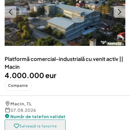
Locuri de munca
Utilaje agricole si industriale
Servicii
Piese auto si accesorii
Animale de companie
Dacia Duster
Afaceri și echipamente profesionale
Inchiriere Bunuri si Vehicule
Platformă comercial–industrială cu venit activ ||
Macin
4.000.000 eur
Companie
Macin
,
TL
07.08.2026
Număr de telefon
validat
Salvează la favorite