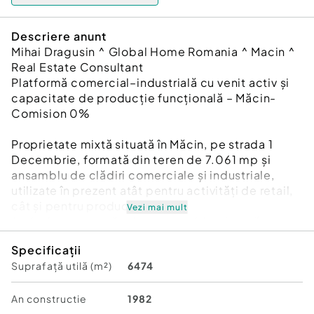
Descriere anunt
Mihai Dragusin ^ Global Home Romania ^ Macin ^
Real Estate Consultant
Platformă comercial–industrială cu venit activ și
capacitate de producție funcțională – Măcin-
Comision 0%
Proprietate mixtă situată în Măcin, pe strada 1
Decembrie, formată din teren de 7.061 mp și
ansamblu de clădiri comerciale și industriale,
utilizate în prezent atât pentru activități de retail,
cât și pentru producție.
Vezi mai mult
Activul se remarcă printr-o combinație rară:
venituri existente, infrastructură operațională și
Specificații
flexibilitate de utilizare.
Suprafață utilă (m²)
6474
???? Localizare și context
Proprietatea este amplasată într-o zonă
accesibilă, cu vizibilitate și acces direct, fiind
An constructie
1982
integrată într-un circuit comercial activ.