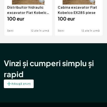
Distribuitor hidraulic
Cabina excavator Fiat
excavator Fiat Kobelco
Kobelco EX285 piese
EX285 piese
100 eur
100 eur
Seini
12 zile în urmă
Seini
12 zile în urmă
Vinzi și cumperi simplu și
rapid
Adaugă anunț