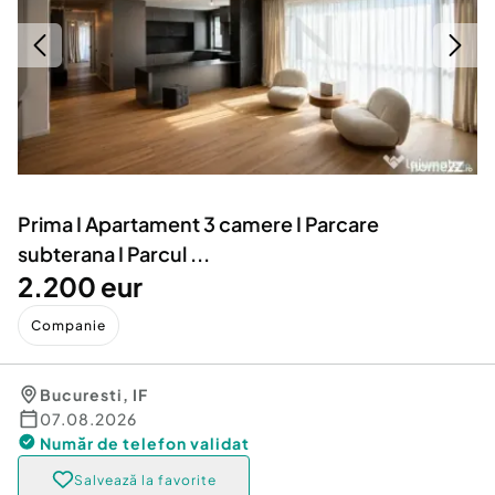
Locuri de munca
Utilaje agricole si industriale
Servicii
Piese auto si accesorii
Animale de companie
Dacia Duster
Afaceri și echipamente profesionale
Inchiriere Bunuri si Vehicule
Prima I Apartament 3 camere I Parcare
subterana I Parcul ...
2.200 eur
Companie
Bucuresti
,
IF
07.08.2026
Număr de telefon
validat
Salvează la favorite