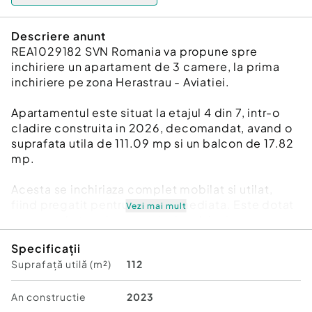
Descriere anunt
REA1029182 SVN Romania va propune spre
inchiriere un apartament de 3 camere, la prima
inchiriere pe zona Herastrau - Aviatiei.
Apartamentul este situat la etajul 4 din 7, intr-o
cladire construita in 2026, decomandat, avand o
suprafata utila de 111.09 mp si un balcon de 17.82
mp.
Acesta se inchiriaza complet mobilat si utilat,
fiind pregatit pentru mutare imediata. Este dotat
Vezi mai mult
cu centrala termica proprie, incalzire in
pardoseala, ventiloconvectoare cu termostat
Specificații
individual in fiecare incapere, masina de spalat
Suprafață utilă (m²)
112
vase si masina de spalat rufe.
Imobilul beneficiaza de loc de parcare subteran,
An constructie
2023
lobby elegant, fatada ventilata si balcoane cu