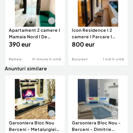
Apartament 2 camere I
Icon Residence I 2
Mamaia Nord I De
camere I Parcare I
inchiriat
390 eur
Victoriei - Banu Manta
800 eur
Mamaia
41 minute în urmă
Bucuresti
1 oră în urmă
Anunturi similare
Garsoniera Bloc Nou
Garsoniera Bloc Nou -
Berceni - Metalurgiei
Berceni - Dimitrie