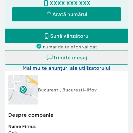
XXXX XXX XXX
Pentru mai multe informatii sau pentru
programarea vizionarilor, contactul meu va sta la
Arată numărul
dispozitie. ...
Confort:
1
Sună vânzătorul
Tip imobil:
Bloc de apartamente
Număr Băi:
2
numar de telefon
validat
Comision cumpărător:
3%
Posibilitate parcare: Da
Trimite mesaj
Nr. locuri parcare:
1
Mai multe anunțuri ale utilizatorului
Bucuresti
,
Bucuresti-Ilfov
Despre companie
Nume Firma:
Cui: