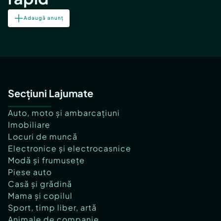
Adaugă anunț
Secțiuni Lajumate
Auto, moto și ambarcațiuni
Imobiliare
Locuri de muncă
Electronice și electrocasnice
Modă și frumusețe
Piese auto
Casă și grădină
Mama și copilul
Sport, timp liber, artă
Animale de companie