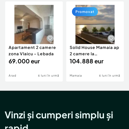
Locuri de munca
Utilaje agricole si industriale
Servicii
Piese auto si accesorii
Promovat
Animale de companie
Dacia Duster
Afaceri și echipamente profesionale
Inchiriere Bunuri si Vehicule
Apartament 2 camere
Solid House Mamaia ap
zona Vlaicu - Lebada
2 camere la
69.000 eur
cheie,langa Mega
104.888 eur
Image
Arad
6 luni în urmă
Mamaia
6 luni în urmă
Vinzi și cumperi simplu și
rapid