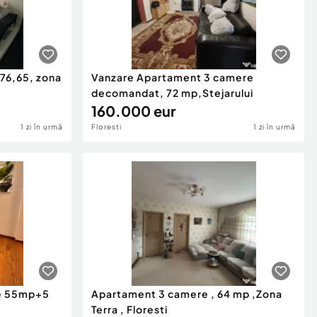
76,65, zona
Vanzare Apartament 3 camere
decomandat, 72 mp,Stejarului
160.000 eur
1 zi în urmă
Floresti
1 zi în urmă
e 55mp+5
Apartament 3 camere , 64 mp ,Zona
Terra , Floresti