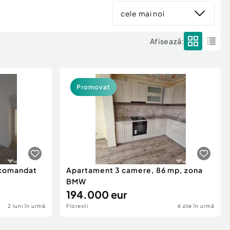
cele mai noi
Afisează:
Promovat
ecomandat
Apartament 3 camere, 86 mp, zona
BMW
194.000 eur
2 luni în urmă
Floresti
6 zile în urmă