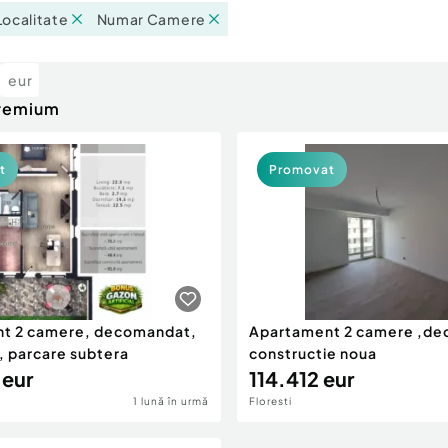
Localitate
Numar Camere
eur
premium
t
Promovat
t 2 camere, decomandat,
Apartament 2 camere ,d
, parcare subtera
constructie noua
 eur
114.412 eur
1 lună în urmă
Floresti