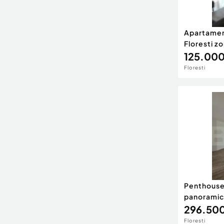
Apartamen
Floresti z
125.000
Floresti
Penthouse 
panoramică
296.500
Floresti