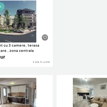
t
t cu 3 camere, terasa
are , zona centrala
eur
4 zile în urmă