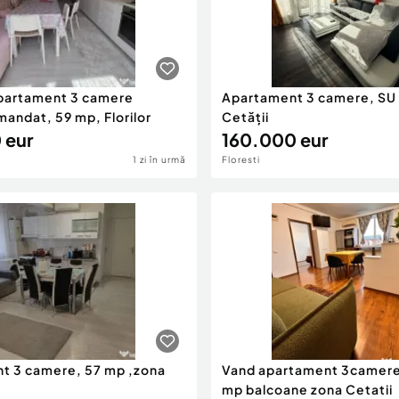
partament 3 camere
Apartament 3 camere, SU 
andat, 59 mp, Florilor
Cetății
 eur
160.000 eur
1 zi în urmă
Floresti
t 3 camere, 57 mp ,zona
Vand apartament 3camer
mp balcoane zona Cetatii