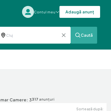
Adaugă anunț
Contul meu
Caută
317
anunțuri
mar Camere: 3
Sortează după: