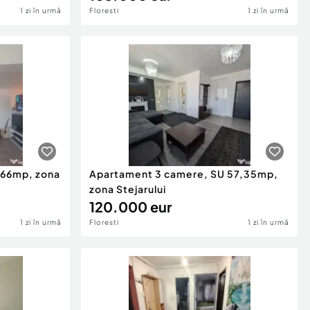
1 zi în urmă
Floresti
1 zi în urmă
 66mp, zona
Apartament 3 camere, SU 57,35mp,
zona Stejarului
120.000 eur
1 zi în urmă
Floresti
1 zi în urmă