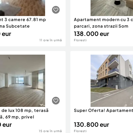
t 3 camere 67.81 mp
Apartament modern cu 3 c
ona Subcetate
parcari, zona strazii Som
 eur
138.000 eur
11 ore în urmă
Floresti
de lux 108 mp, terasă
Super Oferta! Apartamen
, 69 mp, privel
 eur
130.800 eur
15 ore în urmă
Floresti