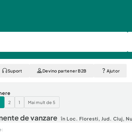
Suport
Devino partener B2B
Ajutor
mere
3
2
1
Mai mult de 5
ente de vanzare
în Loc. Floresti, Jud. Cluj,
Nu
e: