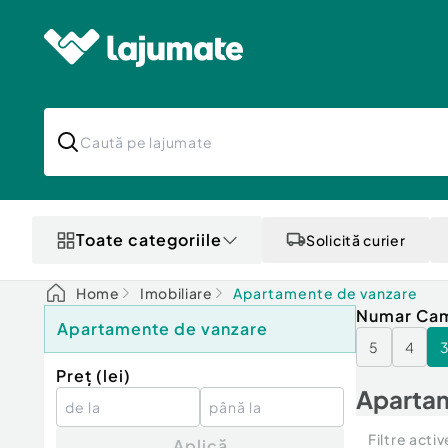
Toate categoriile
Solicită curier
Home
Imobiliare
Apartamente de vanzare
Numar Ca
Apartamente de vanzare
5
4
Preț (
lei
)
Apartam
Filtre activ
Aplică