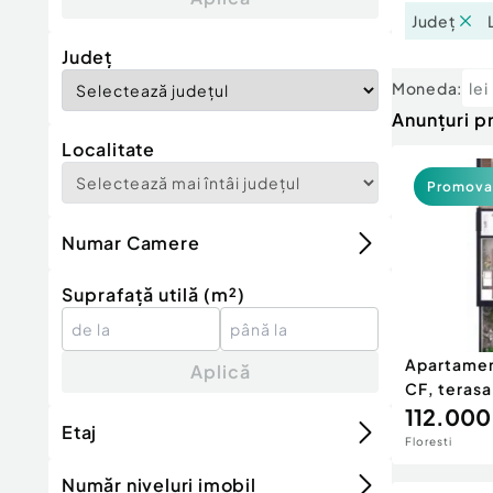
Județ
Județ
Moneda:
lei
Anunțuri 
Localitate
Promova
Numar Camere
Suprafață utilă (m²)
Apartamen
Aplică
CF, terasa
112.000
Etaj
Floresti
Număr niveluri imobil