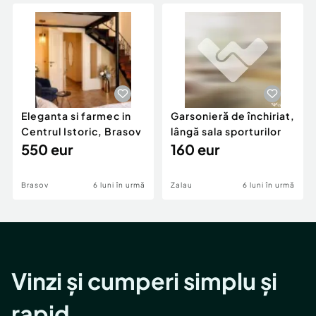
Locuri de munca
Utilaje agricole si industriale
Servicii
Piese auto si accesorii
Animale de companie
Dacia Duster
Afaceri și echipamente profesionale
Inchiriere Bunuri si Vehicule
Eleganta si farmec in
Garsonieră de închiriat,
Centrul Istoric, Brasov
lângă sala sporturilor
550 eur
160 eur
Brasov
6 luni în urmă
Zalau
6 luni în urmă
Vinzi și cumperi simplu și
rapid