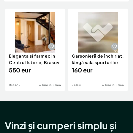
Locuri de munca
Utilaje agricole si industriale
Servicii
Piese auto si accesorii
Animale de companie
Dacia Duster
Afaceri și echipamente profesionale
Inchiriere Bunuri si Vehicule
Eleganta si farmec in
Garsonieră de închiriat,
Centrul Istoric, Brasov
lângă sala sporturilor
550 eur
160 eur
Brasov
6 luni în urmă
Zalau
6 luni în urmă
Vinzi și cumperi simplu și