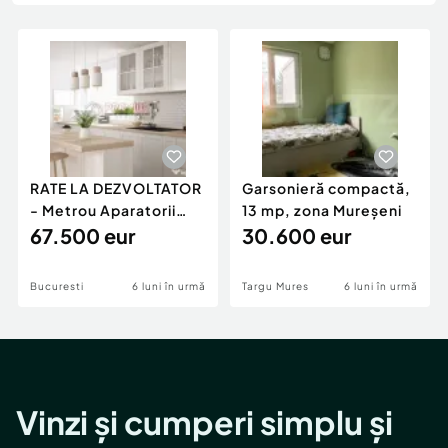
Locuri de munca
Utilaje agricole si industriale
Servicii
Piese auto si accesorii
Animale de companie
Dacia Duster
Afaceri și echipamente profesionale
Inchiriere Bunuri si Vehicule
RATE LA DEZVOLTATOR
Garsonieră compactă,
- Metrou Aparatorii
13 mp, zona Mureșeni
Patriei -
67.500 eur
30.600 eur
Bucuresti
6 luni în urmă
Targu Mures
6 luni în urmă
Vinzi și cumperi simplu și