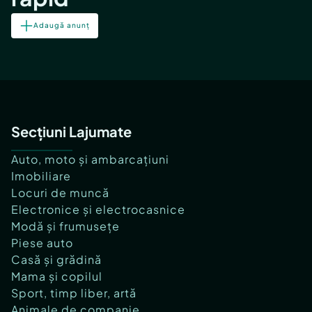
Adaugă anunț
Secțiuni Lajumate
Auto, moto și ambarcațiuni
Imobiliare
Locuri de muncă
Electronice și electrocasnice
Modă și frumusețe
Piese auto
Casă și grădină
Mama și copilul
Sport, timp liber, artă
Animale de companie