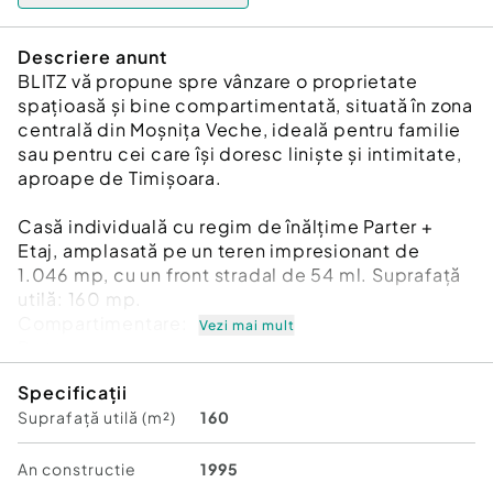
Descriere anunt
BLITZ vă propune spre vânzare o proprietate
spațioasă și bine compartimentată, situată în zona
centrală din Moșnița Veche, ideală pentru familie
sau pentru cei care își doresc liniște și intimitate,
aproape de Timișoara.
Casă individuală cu regim de înălțime Parter +
Etaj, amplasată pe un teren impresionant de
1.046 mp, cu un front stradal de 54 ml. Suprafață
utilă: 160 mp.
Compartimentare:
Vezi mai mult
Parter:
-hol generos
Specificații
-dormitor
Suprafață utilă (m²)
160
-baie
-bucătărie
-living spațios cu dining
An constructie
1995
-acces către beci