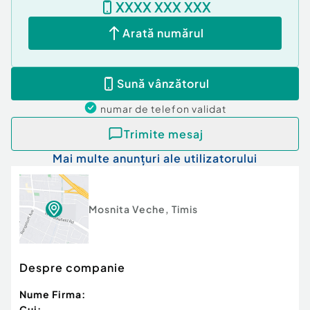
XXXX XXX XXX
Număr niveluri imobil:
1
Număr Băi:
3
Arată numărul
Nr. locuri parcare:
2
Curent
Apă
Sună vânzătorul
Canalizare
Gaz
numar de telefon
validat
Trimite mesaj
Mai multe anunțuri ale utilizatorului
Mosnita Veche
,
Timis
Despre companie
Nume Firma:
Cui: