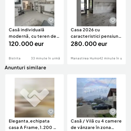
Casă individuală
Casa 2026 cu
modernă, cu teren de
caracteristici pensiune
1.356 mp – la doa
120.000 eur
280k
280.000 eur
Bistrita
33 minute în urmă
Manastirea Humorului
42 minute în urmă
Anunturi similare
Eleganta,echipata
Casă / Vilă cu 4 camere
casa A Frame,1.200 mp
de vânzare în zona