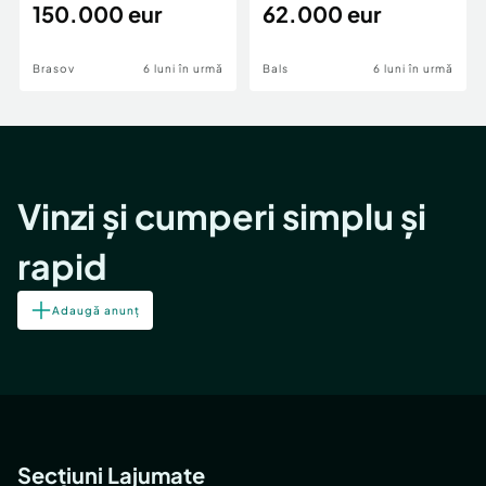
teren,deschidere Pia
150.000 eur
Periferie
62.000 eur
Brasov
6 luni în urmă
Bals
6 luni în urmă
Vinzi și cumperi simplu și
rapid
Adaugă anunț
Secțiuni Lajumate