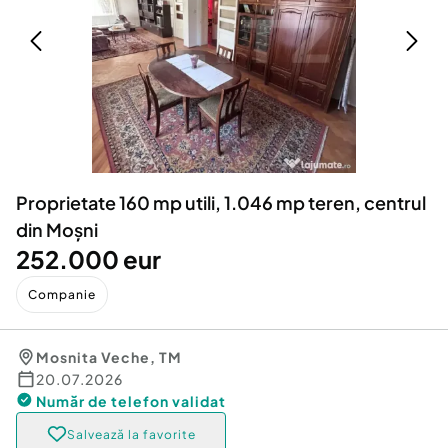
Locuri de munca
Utilaje agricole si industriale
Servicii
Piese auto si accesorii
Animale de companie
Dacia Duster
Afaceri și echipamente profesionale
Inchiriere Bunuri si Vehicule
Proprietate 160 mp utili, 1.046 mp teren, centrul
din Moșni
252.000 eur
Companie
Mosnita Veche
,
TM
20.07.2026
Număr de telefon
validat
Salvează la favorite