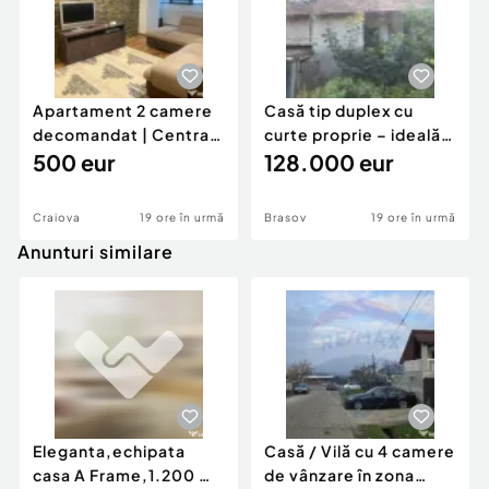
Apartament 2 camere
Casă tip duplex cu
decomandat | Centrală
curte proprie – ideală
proprie | 60 mp |
500 eur
pentru renovar
128.000 eur
Craiova
19 ore în urmă
Brasov
19 ore în urmă
Anunturi similare
Eleganta,echipata
Casă / Vilă cu 4 camere
casa A Frame,1.200 mp
de vânzare în zona