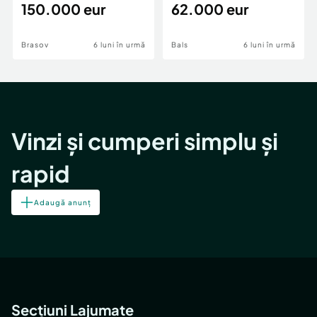
teren,deschidere Pia
150.000 eur
Periferie
62.000 eur
Brasov
6 luni în urmă
Bals
6 luni în urmă
Vinzi și cumperi simplu și
rapid
Adaugă anunț
Secțiuni Lajumate