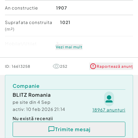
Gaz
An constructie
1907
Suprafata construita
1021
(m²)
Mobilat/Utilat
3
Vezi mai mult
Stare
De renovat
ID:
16613258
252
Raportează anunț
Companie
BLITZ Romania
pe site din
4 Sep
activ:
10 feb 2026 21:14
18967
anunțuri
Nu există recenzii
Trimite mesaj