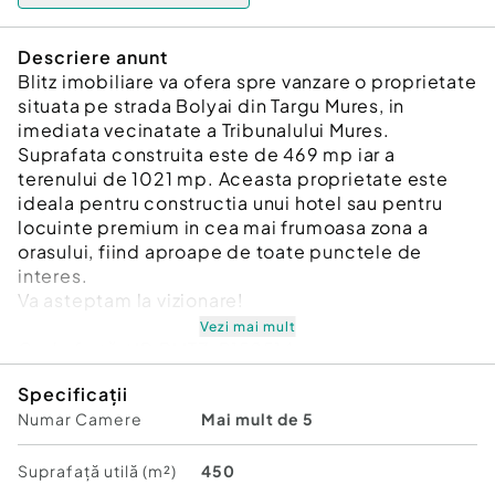
Descriere anunt
Blitz imobiliare va ofera spre vanzare o proprietate
situata pe strada Bolyai din Targu Mures, in
imediata vecinatate a Tribunalului Mures.
Suprafata construita este de 469 mp iar a
terenului de 1021 mp. Aceasta proprietate este
ideala pentru constructia unui hotel sau pentru
locuinte premium in cea mai frumoasa zona a
orasului, fiind aproape de toate punctele de
interes.
Va asteptam la vizionare!
Vezi mai mult
Cod ofertă / ID BLITZ: P152514
Id intern: P152514
Specificații
Numar Camere
Mai mult de 5
Număr Băi:
3
Curent
Apă
Suprafață utilă (m²)
450
Canalizare