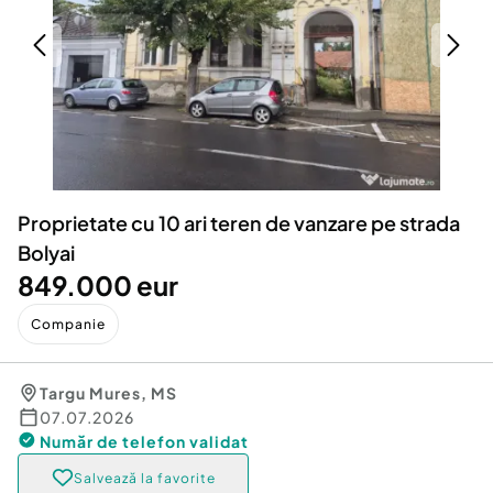
Locuri de munca
Utilaje agricole si industriale
Servicii
Piese auto si accesorii
Animale de companie
Dacia Duster
Afaceri și echipamente profesionale
Inchiriere Bunuri si Vehicule
Proprietate cu 10 ari teren de vanzare pe strada
Bolyai
849.000 eur
Companie
Targu Mures
,
MS
07.07.2026
Număr de telefon
validat
Salvează la favorite