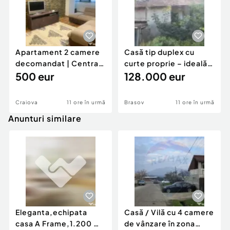
Apartament 2 camere
Casă tip duplex cu
decomandat | Centrală
curte proprie – ideală
proprie | 60 mp |
500 eur
pentru renovar
128.000 eur
Craiova
11 ore în urmă
Brasov
11 ore în urmă
Anunturi similare
Eleganta,echipata
Casă / Vilă cu 4 camere
casa A Frame,1.200 mp
de vânzare în zona