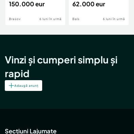
teren,deschidere Pia
150.000 eur
Periferie
62.000 eur
Brasov
6 luni în urmă
Bals
6 luni în urmă
Vinzi și cumperi simplu și
rapid
Adaugă anunț
Secțiuni Lajumate