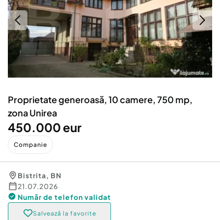
Locuri de munca
Utilaje agricole si industriale
Servicii
Piese auto si accesorii
Animale de companie
Dacia Duster
Afaceri și echipamente profesionale
Inchiriere Bunuri si Vehicule
Proprietate generoasă, 10 camere, 750 mp,
zona Unirea
450.000 eur
Companie
Bistrita
,
BN
21.07.2026
Număr de telefon
validat
Salvează la favorite