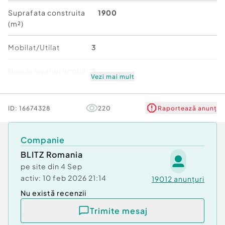
– Hol
Suprafata construita
1900
– Baie
(m²)
– Bucătărie open-space cu living
– 2 birouri potrivite pentru activități profesionale
Mobilat/Utilat
3
Mansardă:
Număr niveluri imobil
2
– Living
Vezi mai mult
– 5 camere
Stare
Bună
– 2 băi
ID:
16674328
220
Raportează anunț
– 2 balcoane
– Spațiu depozitare / dressing
Companie
Teren:
– 19 ari, cu deschidere generoasă
BLITZ Romania
– Posibilitate extindere, construcții suplimentare,
pe site din
4 Sep
spații verzi sau parcare
activ:
10 feb 2026 21:14
19012
anunțuri
Nu există recenzii
Hale:
– Spații industriale/depozitare existente pe teren
Trimite mesaj
– Potrivite pentru atelier, service, mică producție,