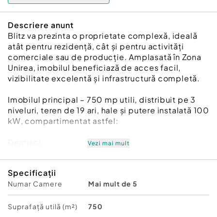
Descriere anunt
Blitz va prezinta o proprietate complexă, ideală
atât pentru rezidență, cât și pentru activități
comerciale sau de producție. Amplasată în Zona
Unirea, imobilul beneficiază de acces facil,
vizibilitate excelentă și infrastructură completă.
Imobilul principal – 750 mp utili, distribuit pe 3
niveluri, teren de 19 ari, hale și putere instalată 100
kW, compartimentat astfel:
Demisol:
Vezi mai mult
– Living
– Bucătărie
Specificații
– Spațiu de depozitare
Numar Camere
Mai mult de 5
Parter:
– Living luminos
Suprafață utilă (m²)
750
– Dormitor