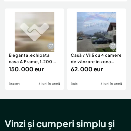
Locuri de munca
Utilaje agricole si industriale
Servicii
Piese auto si accesorii
Animale de companie
Dacia Duster
Afaceri și echipamente profesionale
Inchiriere Bunuri si Vehicule
Eleganta,echipata
Casă / Vilă cu 4 camere
casa A Frame,1.200 mp
de vânzare în zona
teren,deschidere Pia
150.000 eur
Periferie
62.000 eur
Brasov
6 luni în urmă
Bals
6 luni în urmă
Vinzi și cumperi simplu și