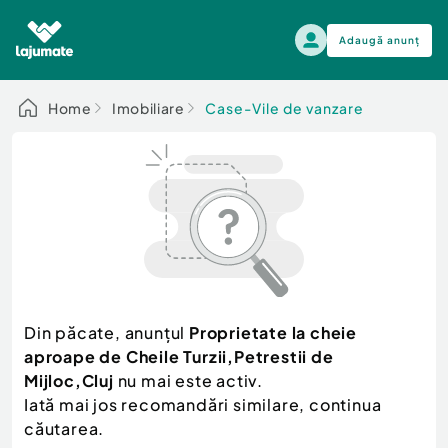
Adaugă anunț
Alege categoria
Home
Imobiliare
Case-Vile de vanzare
Auto, moto si ambarcatiuni
Toate Anunturile
Auto, moto si ambarcatiuni
Imobiliare
Autoturisme
Electronice si electrocasnice
Anvelope si Jante
Casa si gradina
Alege dupa sezon
Piese auto
Scutere - ATV - UTV
Din păcate, anunțul
Proprietate la cheie
Mama si copilul
Autoutilitare
aproape de Cheile Turzii,Petrestii de
Moda si frumusete
Ambarcatiuni
Mijloc,Cluj
nu mai este activ.
Sport, timp liber, arta
Iată mai jos recomandări similare, continua
Camioane - Rulote - Remorci
Agro si Industrie
căutarea.
Motociclete