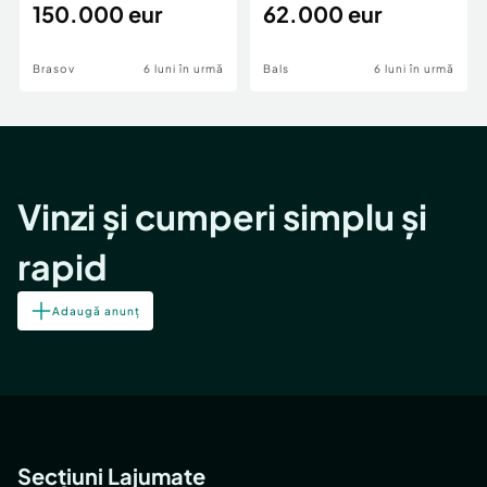
teren,deschidere Pia
150.000 eur
Periferie
62.000 eur
Brasov
6 luni în urmă
Bals
6 luni în urmă
Vinzi și cumperi simplu și
rapid
Adaugă anunț
Secțiuni Lajumate