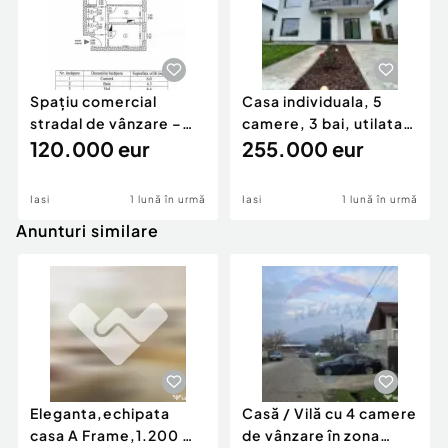
Spațiu comercial
Casa individuala, 5
stradal de vânzare –
camere, 3 bai, utilata.
49,3 mp, Podu Roș
120.000 eur
Zona Bucium- Plo
255.000 eur
Iasi
1 lună în urmă
Iasi
1 lună în urmă
Anunturi similare
Eleganta,echipata
Casă / Vilă cu 4 camere
casa A Frame,1.200 mp
de vânzare în zona