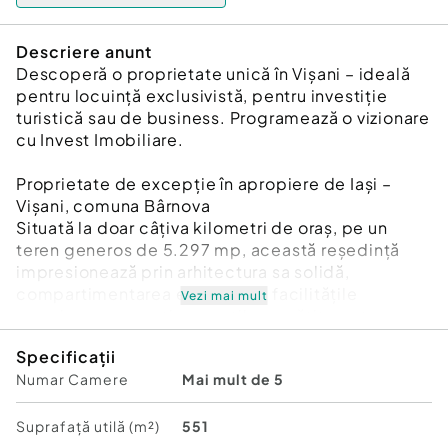
Descriere anunt
Descoperă o proprietate unică în Vișani – ideală
pentru locuință exclusivistă, pentru investiție
turistică sau de business. Programează o vizionare
cu Invest Imobiliare.
Proprietate de excepție în apropiere de Iași –
Vișani, comuna Bârnova
Situată la doar câțiva kilometri de oraș, pe un
teren generos de 5.297 mp, această reședință
impresionează prin arhitectura sa solidă,
compartimentarea eficientă și facilitățile
Vezi mai mult
premium – un spațiu versatil, pregătit pentru
locuire sau dezvoltare turistică de lux.
Specificații
Numar Camere
Mai mult de 5
Date esențiale
Suprafață construită: 780 mp
Suprafață utilă: 551 mp
Suprafață utilă (m²)
551
Niveluri: subsol, parter, etaj, mansardă