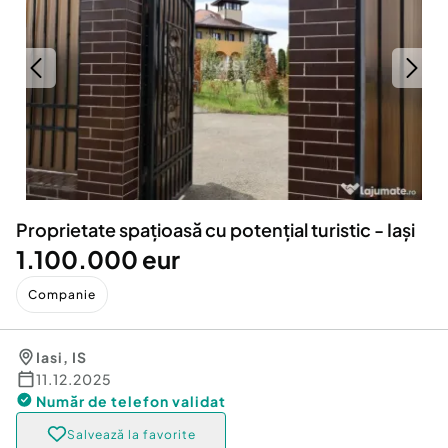
Locuri de munca
Utilaje agricole si industriale
Servicii
Piese auto si accesorii
Animale de companie
Dacia Duster
Afaceri și echipamente profesionale
Inchiriere Bunuri si Vehicule
Proprietate spațioasă cu potențial turistic - Iași
1.100.000 eur
Companie
Iasi
,
IS
11.12.2025
Număr de telefon
validat
Salvează la favorite