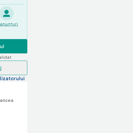
anunțuri
ul
alidat
j
lizatorului
rancea