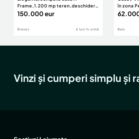
Frame,1.200 mp teren,deschidere
în zona P
Pia
150.000 eur
62.000
Brasov
6 luni în urmă
Bals
Vinzi și cumperi simplu și 