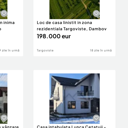
in inima
Loc de casa linistit in zona
o
rezidentiala Targoviste, Dambov
198.000 eur
9 zile în urmă
Targoviste
18 zile în urmă
e vânzare
Casa intabulata Lunca Cetatuii -