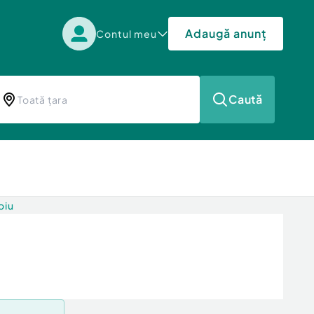
Adaugă anunț
Contul meu
Caută
oiu