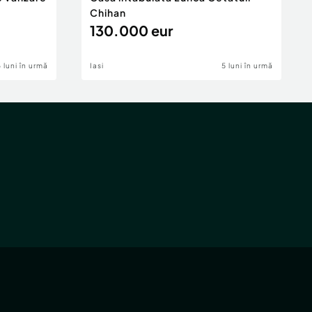
Chihan
130.000 eur
6 luni în urmă
Iasi
5 luni în urmă