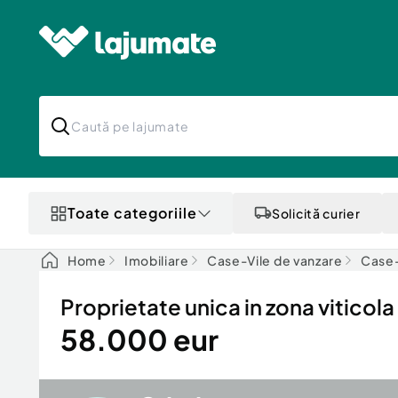
Toate categoriile
Solicită curier
Home
Imobiliare
Case-Vile de vanzare
Case-
Proprietate unica in zona viticol
58.000 eur