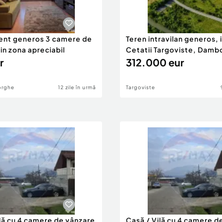
lui sau agentiei
nt generos 3 camere de
Teren intravilan generos, 
 in zona apreciabil
Cetatii Targoviste, Damb
r
312.000 eur
orghe
12 zile în urmă
Targoviste
ilare exclusive:
ilă cu 4 camere de vânzare
Casă / Vilă cu 4 camere d