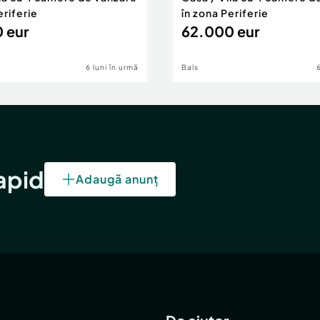
eriferie
în zona Periferie
 eur
62.000 eur
6 luni în urmă
Bals
rapid
Adaugă anunț