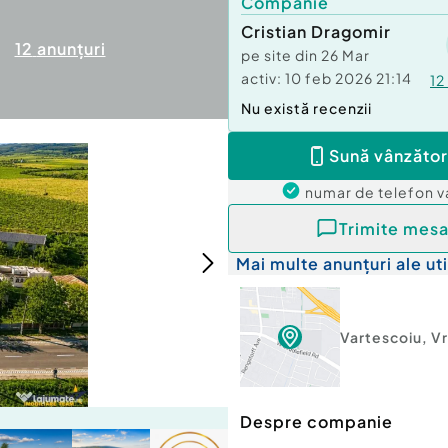
Companie
Cristian Dragomir
12
anunțuri
pe site din
26 Mar
activ:
10 feb 2026 21:14
12
Nu există recenzii
Sună vânzător
numar de telefon
v
Trimite mesa
Mai multe anunțuri ale uti
Vartescoiu
,
V
Despre companie