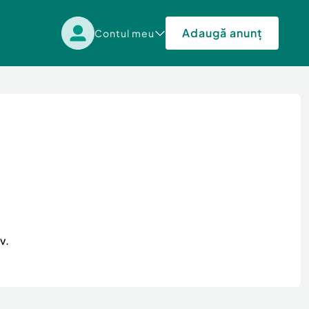
Adaugă anunț
Contul meu
v.