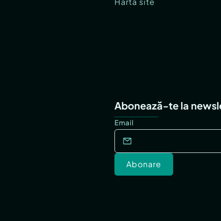
Hartă site
Abonează-te la newsl
Email
Abonare