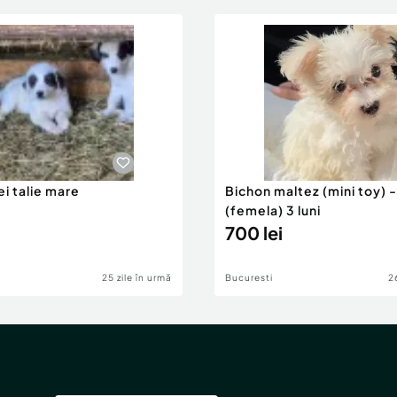
i talie mare
Bichon maltez (mini toy) -
(femela) 3 luni
700 lei
25 zile în urmă
Bucuresti
2