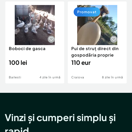
Locuri de munca
Utilaje agricole si industriale
Servicii
Piese auto si accesorii
Promovat
Animale de companie
Dacia Duster
Afaceri și echipamente profesionale
Inchiriere Bunuri si Vehicule
Boboci de gasca
Pui de struț direct din
gospodăria proprie
100 lei
110 eur
Bailesti
4 zile în urmă
Craiova
8 zile în urmă
Vinzi și cumperi simplu și
rapid