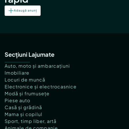
Adaugă anunț
Secțiuni Lajumate
Auto, moto și ambarcațiuni
Imobiliare
Locuri de muncă
Electronice și electrocasnice
Modă și frumusețe
Piese auto
Casă și grădină
Mama și copilul
Sport, timp liber, artă
Animale de companie