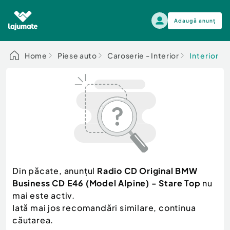
Adaugă anunț
Alege categoria
Home
Piese auto
Caroserie - Interior
Interior
Auto, moto si ambarcatiuni
Toate Anunturile
Auto, moto si ambarcatiuni
Imobiliare
Autoturisme
Electronice si electrocasnice
Anvelope si Jante
Casa si gradina
Alege dupa sezon
Piese auto
Scutere - ATV - UTV
Din păcate, anunțul
Radio CD Original BMW
Mama si copilul
Autoutilitare
Business CD E46 (Model Alpine) - Stare Top
nu
Moda si frumusete
Ambarcatiuni
mai este activ.
Sport, timp liber, arta
Iată mai jos recomandări similare, continua
Camioane - Rulote - Remorci
Agro si Industrie
căutarea.
Motociclete