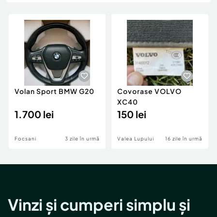
Locuri de munca
Utilaje agricole si industriale
Servicii
Piese auto si accesorii
Animale de companie
Dacia Duster
Afaceri și echipamente profesionale
Inchiriere Bunuri si Vehicule
Volan Sport BMW G20
Covorase VOLVO
XC40
1.700 lei
150 lei
Focsani
3 zile în urmă
Valea Lupului
16 zile în urmă
Vinzi și cumperi simplu și