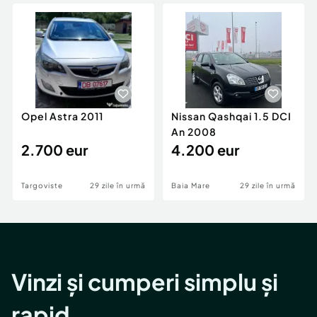
Locuri de munca
Utilaje agricole si industriale
Servicii
Piese auto si accesorii
Animale de companie
Dacia Duster
Afaceri și echipamente profesionale
Inchiriere Bunuri si Vehicule
Opel Astra 2011
Nissan Qashqai 1.5 DCI
An 2008
2.700 eur
4.200 eur
Targoviste
29 zile în urmă
Baia Mare
29 zile în urmă
Vinzi și cumperi simplu și
rapid