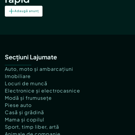
Adaugă anunț
Secțiuni Lajumate
Auto, moto și ambarcațiuni
Imobiliare
Locuri de muncă
Electronice și electrocasnice
Modă și frumusețe
Piese auto
Casă și grădină
Mama și copilul
Sport, timp liber, artă
Animale de companie