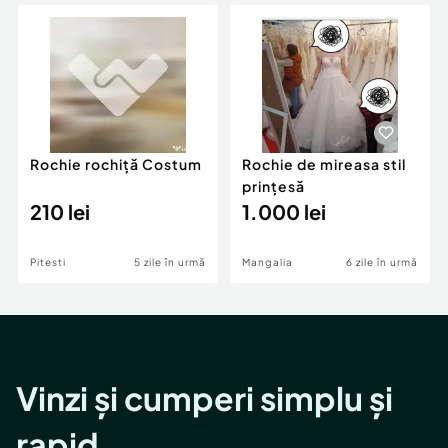
Locuri de munca
Utilaje agricole si industriale
Servicii
Piese auto si accesorii
Animale de companie
Dacia Duster
Afaceri și echipamente profesionale
Inchiriere Bunuri si Vehicule
Rochie rochiță Costum
Rochie de mireasa stil
prințesă
210 lei
1.000 lei
Pitesti
5 zile în urmă
Mangalia
6 zile în urmă
Vinzi și cumperi simplu și
rapid