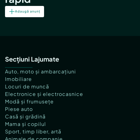
Adaugă anunț
Secțiuni Lajumate
Auto, moto și ambarcațiuni
Imobiliare
Locuri de muncă
Electronice și electrocasnice
Modă și frumusețe
Piese auto
Casă și grădină
Mama și copilul
Sport, timp liber, artă
Animale de companie