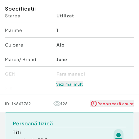
Specificații
Starea
Utilizat
Marime
1
Culoare
Alb
Marca/ Brand
June
GEN
Fara maneci
Vezi mai mult
Stil
Alt stil
ID:
16867762
128
Raportează anunț
Persoană fizică
Titi