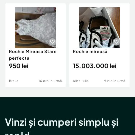
Rochie Mireasa Stare
Rochie mireasă
perfecta
950 lei
15.003.000 lei
Braila
16 ore în urmă
Alba Iulia
9 zile în urmă
Vinzi și cumperi simplu și