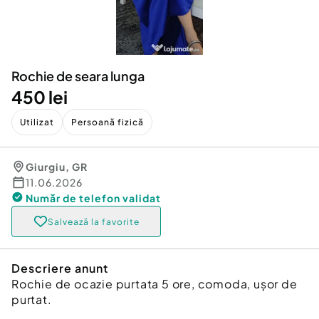
Locuri de munca
Utilaje agricole si industriale
Servicii
Piese auto si accesorii
Animale de companie
Dacia Duster
Afaceri și echipamente profesionale
Rochie de seara lunga
Inchiriere Bunuri si Vehicule
450 lei
Utilizat
Persoană fizică
Giurgiu
,
GR
11.06.2026
Număr de telefon
validat
Salvează la favorite
Descriere anunt
Rochie de ocazie purtata 5 ore, comoda, ușor de
purtat.