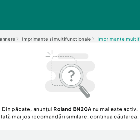
cannere
Imprimante si multifunctionale
Imprimante multi
Din păcate, anunțul
Roland BN20A
nu mai este activ.
Iată mai jos recomandări similare, continua căutarea.