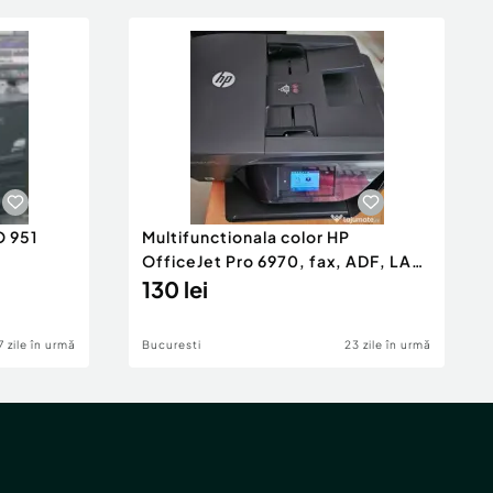
O 951
Multifunctionala color HP
OfficeJet Pro 6970, fax, ADF, LAN,
Wi-Fi
130 lei
7 zile în urmă
Bucuresti
23 zile în urmă