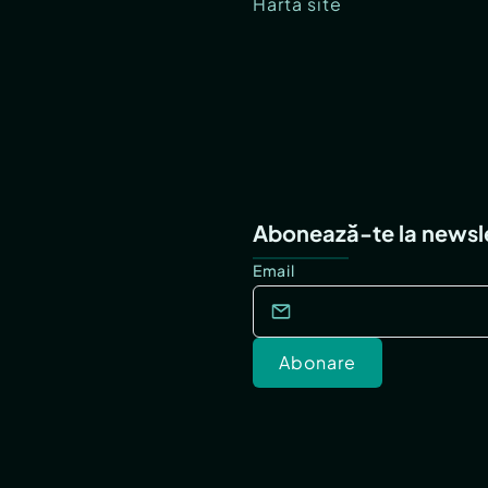
Hartă site
Abonează-te la newsl
Email
Abonare