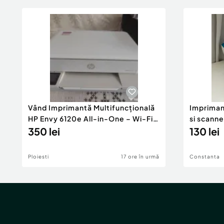
Vând Imprimantă Multifuncțională
Impriman
HP Envy 6120e All-in-One – Wi-Fi,
si scanne
Duplex
350 lei
130 lei
Ploiesti
17 ore în urmă
Constanta