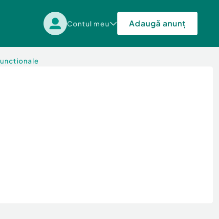
Adaugă anunț
Contul meu
functionale