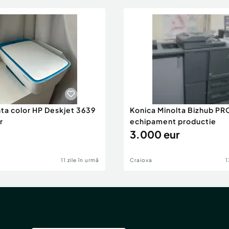
ta color HP Deskjet 3639
Konica Minolta Bizhub PR
r
echipament productie
3.000 eur
11 zile în urmă
Craiova
1