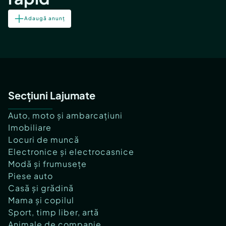
Adaugă anunț
Secțiuni Lajumate
Auto, moto și ambarcațiuni
Imobiliare
Locuri de muncă
Electronice și electrocasnice
Modă și frumusețe
Piese auto
Casă și grădină
Mama și copilul
Sport, timp liber, artă
Animale de companie