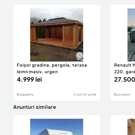
Foișor gradina, pergola, terasa
Renault 
lemn masiv, urgen
220, gara
4.999 lei
reviziile 
27.500
Bragadiru
2 luni în urmă
Bucuresti
Anunturi similare