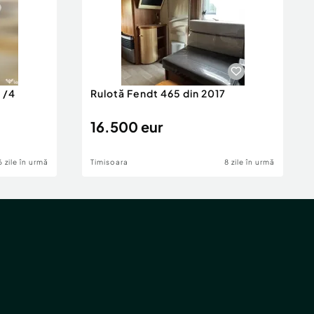
 /4
Rulotă Fendt 465 din 2017
16.500 eur
6 zile în urmă
Timisoara
8 zile în urmă