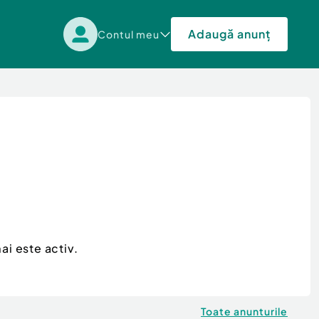
Adaugă anunț
Contul meu
ai este activ.
Toate anunturile