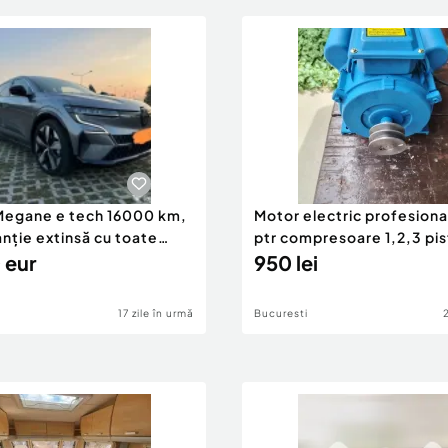
Megane e tech 16000 km,
Motor electric profesiona
nție extinsă cu toate
ptr compresoare 1,2,3 pi
gratuit
 eur
220v-380v
950 lei
17 zile în urmă
Bucuresti