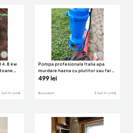
l 4.8 kw
Pompa profesionala Italia apa
stoane
murdare hazna cu plutitor sau fara,
debit mare
499 lei
2 luni în urmă
Bucuresti
2 luni în urmă