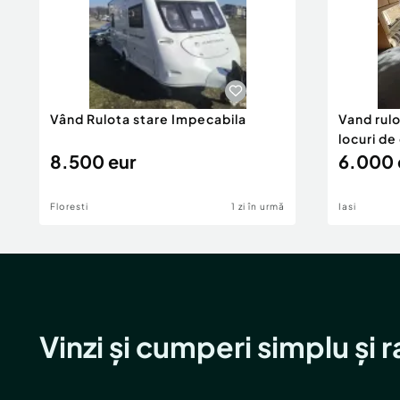
Vând Rulota stare Impecabila
Vand rulo
locuri de
8.500 eur
6.000 
Floresti
1 zi în urmă
Iasi
Vinzi și cumperi simplu și 