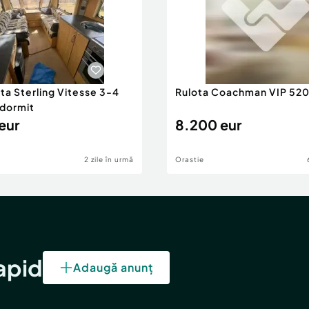
ta Sterling Vitesse 3-4
Rulota Coachman VIP 520
 dormit
eur
8.200 eur
2 zile în urmă
Orastie
rapid
Adaugă anunț