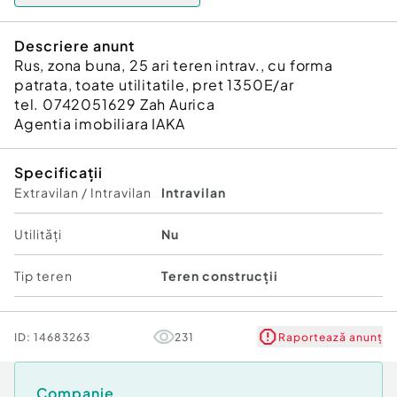
Descriere anunt
Rus, zona buna, 25 ari teren intrav., cu forma
patrata, toate utilitatile, pret 1350E/ar
tel. 0742051629 Zah Aurica
Agentia imobiliara IAKA
Specificații
Extravilan / Intravilan
Intravilan
Utilități
Nu
Tip teren
Teren construcții
ID:
14683263
231
Raportează anunț
Companie