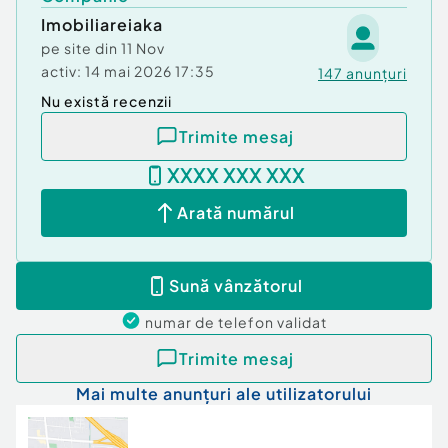
Imobiliareiaka
pe site din
11 Nov
activ:
14 mai 2026 17:35
147
anunțuri
Nu există recenzii
Trimite mesaj
XXXX XXX XXX
Arată numărul
Sună vânzătorul
numar de telefon
validat
Trimite mesaj
Mai multe anunțuri ale utilizatorului