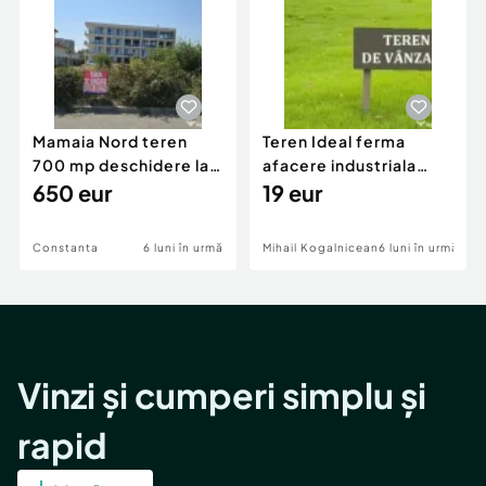
Mamaia Nord teren
Teren Ideal ferma
700 mp deschidere la
afacere industriala
D24 si D25
650 eur
deschidere 71 ml la
19 eur
DN2A
Constanta
6 luni în urmă
Mihail Kogalniceanu
6 luni în urmă
Vinzi și cumperi simplu și
rapid