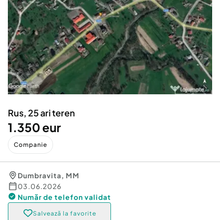
Locuri de munca
Utilaje agricole si industriale
Servicii
Piese auto si accesorii
Animale de companie
Dacia Duster
Afaceri și echipamente profesionale
Inchiriere Bunuri si Vehicule
Rus, 25 ari teren
1.350 eur
Companie
Dumbravita
,
MM
03.06.2026
Număr de telefon
validat
Salvează la favorite