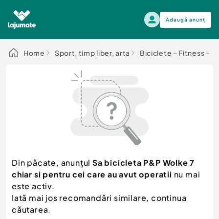
Adaugă anunț
Alege categoria
Home
Sport, timp liber, arta
Biciclete – Fitness - 
Auto, moto si ambarcatiuni
Toate Anunturile
Auto, moto si ambarcatiuni
Imobiliare
Autoturisme
Electronice si electrocasnice
Anvelope si Jante
Casa si gradina
Alege dupa sezon
Piese auto
Scutere - ATV - UTV
Din păcate, anunțul
Sa bicicleta P&P Wolke 7
Mama si copilul
Autoutilitare
chiar si pentru cei care au avut operatii
nu mai
Moda si frumusete
Ambarcatiuni
este activ.
Sport, timp liber, arta
Iată mai jos recomandări similare, continua
Camioane - Rulote - Remorci
Agro si Industrie
căutarea.
Motociclete