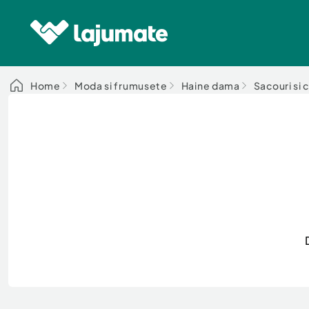
Home
Moda si frumusete
Haine dama
Sacouri si