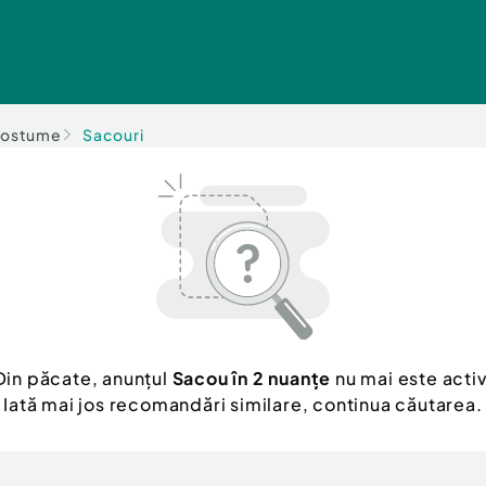
 costume
Sacouri
Din păcate, anunțul
Sacou în 2 nuanțe
nu mai este activ
Iată mai jos recomandări similare, continua căutarea.