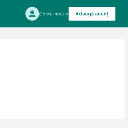
Adaugă anunț
Contul meu
.