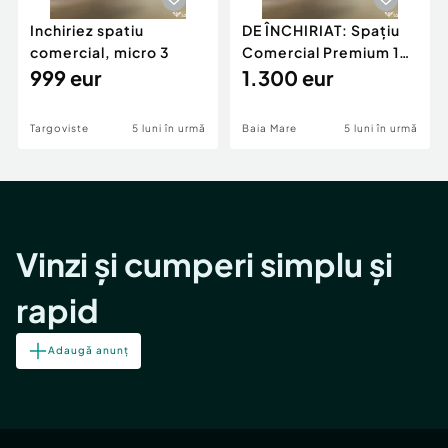
Inchiriez spatiu
DE ÎNCHIRIAT: Spațiu
comercial, micro 3
Comercial Premium 146
999 eur
mp – Vizibili
1.300 eur
Targoviste
5 luni în urmă
Baia Mare
5 luni în urmă
Vinzi și cumperi simplu și
rapid
Adaugă anunț