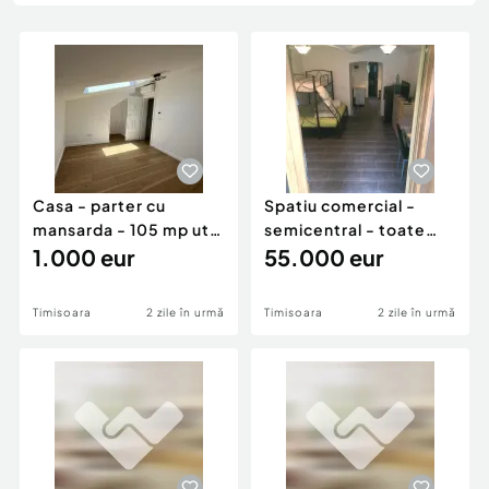
Locuri de munca
Utilaje agricole si industriale
Servicii
Piese auto si accesorii
Animale de companie
Dacia Duster
Afaceri și echipamente profesionale
Inchiriere Bunuri si Vehicule
Casa - parter cu
Spatiu comercial -
mansarda - 105 mp utili
semicentral - toate
- toate utilitatiil
1.000 eur
utilitatiile - 2 intr
55.000 eur
Timisoara
2 zile în urmă
Timisoara
2 zile în urmă