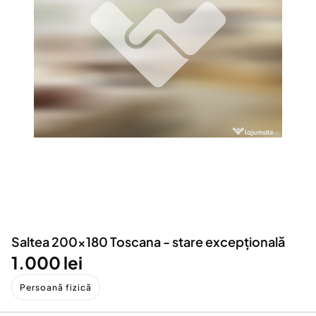
Locuri de munca
Utilaje agricole si industriale
Servicii
Piese auto si accesorii
Animale de companie
Dacia Duster
Afaceri și echipamente profesionale
Inchiriere Bunuri si Vehicule
Saltea 200x180 Toscana - stare excepțională
1.000 lei
Persoană fizică