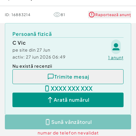
ID:
16883214
81
Raportează anunț
Persoană fizică
C Vic
pe site din
27 Jun
activ:
27 iun 2026 06:49
1
anunț
Nu există recenzii
Trimite mesaj
XXXX XXX XXX
Arată numărul
Sună vânzătorul
numar de telefon
nevalidat