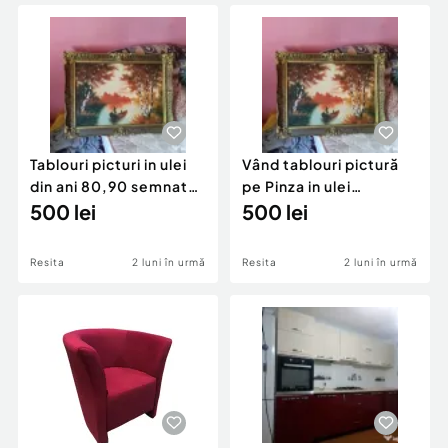
Locuri de munca
Utilaje agricole si industriale
Servicii
Piese auto si accesorii
Animale de companie
Dacia Duster
Afaceri și echipamente profesionale
Inchiriere Bunuri si Vehicule
Tablouri picturi in ulei
Vând tablouri pictură
din ani 80,90 semnate
pe Pinza in ulei
de Vasile Cazacu
500 lei
semnate de Vasile
500 lei
Cazacu
Resita
2 luni în urmă
Resita
2 luni în urmă