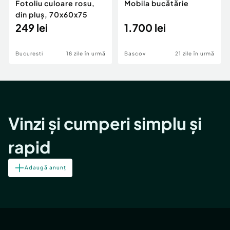
Fotoliu culoare rosu,
Mobila bucătărie
din pluș, 70x60x75
249 lei
1.700 lei
Bucuresti
18 zile în urmă
Bascov
21 zile în urmă
Vinzi și cumperi simplu și
rapid
Adaugă anunț