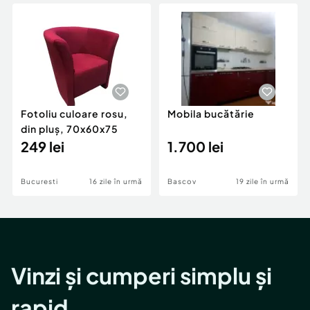
Locuri de munca
Utilaje agricole si industriale
Servicii
Piese auto si accesorii
Animale de companie
Dacia Duster
Afaceri și echipamente profesionale
Inchiriere Bunuri si Vehicule
Fotoliu culoare rosu,
Mobila bucătărie
din pluș, 70x60x75
249 lei
1.700 lei
Bucuresti
16 zile în urmă
Bascov
19 zile în urmă
Vinzi și cumperi simplu și
rapid