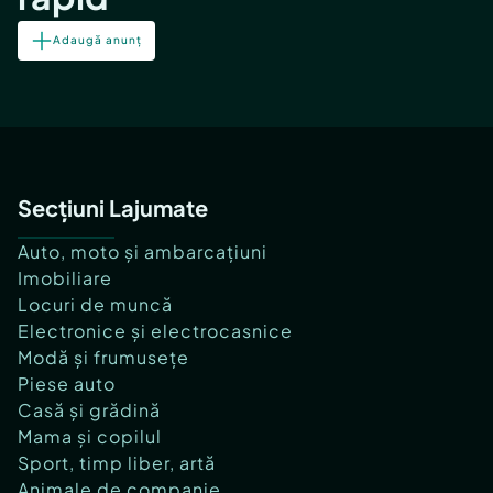
Adaugă anunț
Secțiuni Lajumate
Auto, moto și ambarcațiuni
Imobiliare
Locuri de muncă
Electronice și electrocasnice
Modă și frumusețe
Piese auto
Casă și grădină
Mama și copilul
Sport, timp liber, artă
Animale de companie