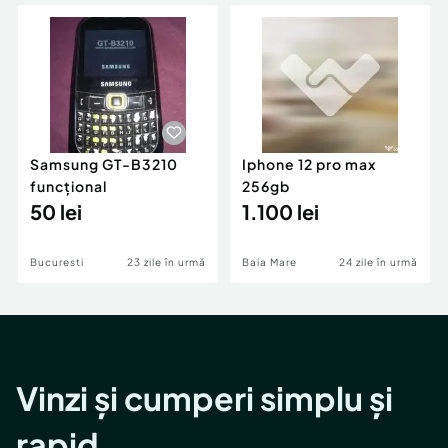
Locuri de munca
Utilaje agricole si industriale
Servicii
Piese auto si accesorii
Animale de companie
Dacia Duster
Afaceri și echipamente profesionale
Inchiriere Bunuri si Vehicule
Samsung GT-B3210
Iphone 12 pro max
funcțional
256gb
50 lei
1.100 lei
Bucuresti
23 zile în urmă
Baia Mare
24 zile în urmă
Vinzi și cumperi simplu și
rapid