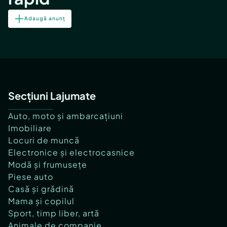
Adaugă anunț
Secțiuni Lajumate
Auto, moto și ambarcațiuni
Imobiliare
Locuri de muncă
Electronice și electrocasnice
Modă și frumusețe
Piese auto
Casă și grădină
Mama și copilul
Sport, timp liber, artă
Animale de companie