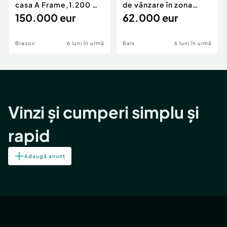
casa A Frame,1.200 mp
de vânzare în zona
teren,deschidere Pia
150.000 eur
Periferie
62.000 eur
Brasov
6 luni în urmă
Bals
6 luni în urmă
Vinzi și cumperi simplu și
rapid
Adaugă anunț