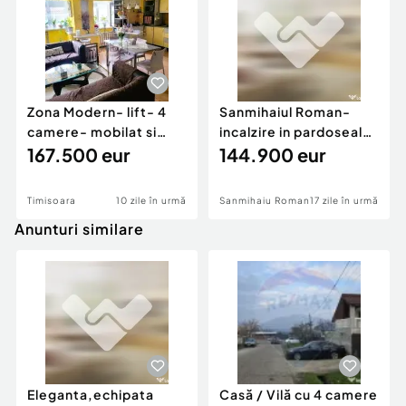
Zona Modern- lift- 4
Sanmihaiul Roman-
camere- mobilat si
incalzire in pardoseala-
utilat
167.500 eur
teren generos
144.900 eur
Timisoara
10 zile în urmă
Sanmihaiu Roman
17 zile în urmă
Anunturi similare
Eleganta,echipata
Casă / Vilă cu 4 camere