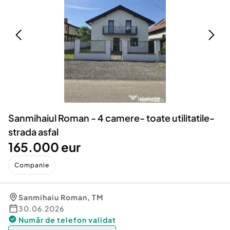
Locuri de munca
Utilaje agricole si industriale
Servicii
Piese auto si accesorii
Animale de companie
Dacia Duster
Afaceri și echipamente profesionale
Inchiriere Bunuri si Vehicule
Sanmihaiul Roman - 4 camere- toate utilitatile-
strada asfal
165.000 eur
Companie
Sanmihaiu Roman
,
TM
30.06.2026
Număr de telefon
validat