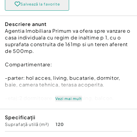
Salvează la favorite
Descriere anunt
Agentia Imobiliara Primum va ofera spre vanzare o
casa individuala cu regim de inaltime p 1, cu o
suprafata construita de 161mp si un teren aferent
de 500mp.
Compartimentare:
-parter: hol acces, living, bucatarie, dormitor,
baie, camera tehnica, terasa acoperita.
-etaj:2 dormitoare , baie, dressing, balcon.
Vezi mai mult
Utilitati:apa, gaz, curent, canalizare.
Specificații
Suprafață utilă (m²)
120
Pentru mai multe detalii si stabilirea unei vizionari
nu ezitati sa ma contactati, la numarul de telefon