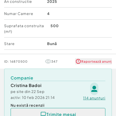
0733268469.
An constructie
2025
La cheie se vinde la pretul de 180.000 euro.
Numar Camere
4
Număr Băi:
2
Suprafata construita
500
Curent
(m²)
Apă
Canalizare
Stare
Bună
Gaz
ID:
16870500
347
Raportează anunț
Companie
Cristina Badoi
pe site din
22 Sep
activ:
10 feb 2026 21:14
114
anunțuri
Nu există recenzii
Trimite mesaj