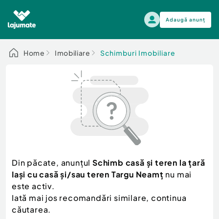
Adaugă anunț
Alege categoria
Home
Imobiliare
Schimburi Imobiliare
Auto, moto si ambarcatiuni
Toate Anunturile
Auto, moto si ambarcatiuni
Imobiliare
Autoturisme
Electronice si electrocasnice
Anvelope si Jante
Casa si gradina
Alege dupa sezon
Piese auto
Scutere - ATV - UTV
Din păcate, anunțul
Schimb casă și teren la țară
Mama si copilul
Autoutilitare
Iași cu casă și/sau teren Targu Neamț
nu mai
Moda si frumusete
Ambarcatiuni
este activ.
Sport, timp liber, arta
Iată mai jos recomandări similare, continua
Camioane - Rulote - Remorci
Agro si Industrie
căutarea.
Motociclete