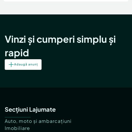
Locuri de munca
Utilaje agricole si industriale
Servicii
Piese auto si accesorii
Animale de companie
Dacia Duster
Afaceri și echipamente profesionale
Inchiriere Bunuri si Vehicule
Vinzi și cumperi simplu și
rapid
Adaugă anunț
Secțiuni Lajumate
Auto, moto și ambarcațiuni
Imobiliare