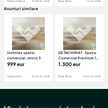
Preluca Noua
9 zile în urmă
Baia Mare
1 zi în urmă
Anunturi similare
Inchiriez spatiu
DE ÎNCHIRIAT: Spațiu
comercial, micro 3
Comercial Premium 146
999 eur
mp – Vizibili
1.300 eur
Targoviste
5 luni în urmă
Baia Mare
5 luni în urmă