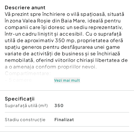
Descriere anunt
Vă prezint spre închiriere o vilă spațioasă, situată
în zona Valea Roșie din Baia Mare, ideală pentru
companii care își doresc un sediu reprezentativ,
într-un cadru liniștit și accesibil. Cu o suprafață
utilă de aproximativ 350 mp, proprietatea oferă
spațiu generos pentru desfășurarea unei game
variate de activități de business și se închiriază
nemobilată, oferind viitorilor chiriași libertatea de
a o amenaja conform propriilor nevoi.
Compartimentare:
- 5 camere
Vezi mai mult
- 3 băi
- garaj + alte spații de depozitare
Specificații
Avantaje suplimentare:
Suprafață utilă (m²)
350
• Suprafață generoasă și compartimentare
practică, potrivite pentru diverse activități de
birou;
Stadiu construcţie
Finalizat
• Băile și bucătăria au fost renovate recent;
• Finisaje cu parchet, ce contribuie la un ambient