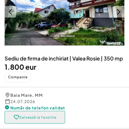
Locuri de munca
Utilaje agricole si industriale
Servicii
Piese auto si accesorii
Animale de companie
Dacia Duster
Afaceri și echipamente profesionale
Inchiriere Bunuri si Vehicule
Sediu de firma de inchiriat | Valea Rosie | 350 mp
1.800 eur
Companie
Baia Mare
,
MM
24.07.2026
Număr de telefon
validat
Salvează la favorite