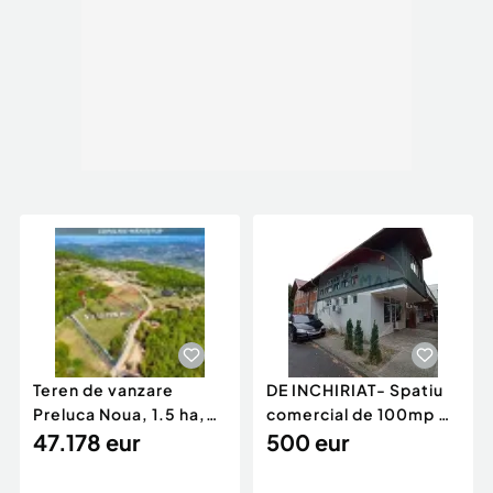
Teren de vanzare
DE INCHIRIAT- Spatiu
Preluca Noua, 1.5 ha,
comercial de 100mp de
potential turistic
47.178 eur
inchiriat - b-...
500 eur