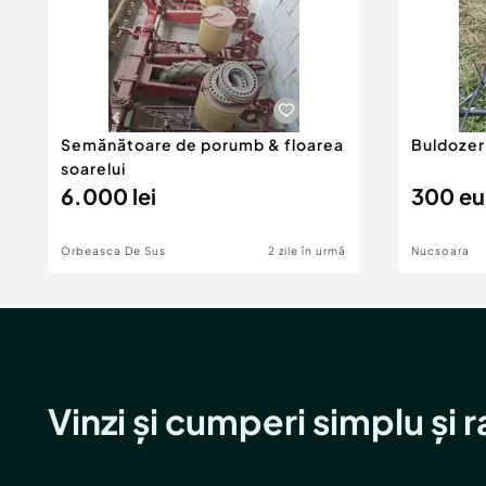
Semănătoare de porumb & floarea
Buldozer
soarelui
6.000 lei
300 eu
Orbeasca De Sus
2 zile în urmă
Nucsoara
Vinzi și cumperi simplu și 