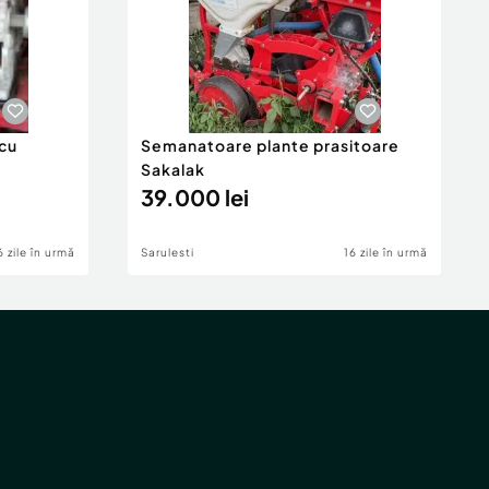
cu
Semanatoare plante prasitoare
Sakalak
39.000 lei
6 zile în urmă
Sarulesti
16 zile în urmă