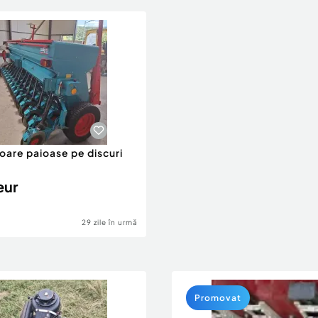
are paioase pe discuri
eur
29 zile în urmă
Promovat