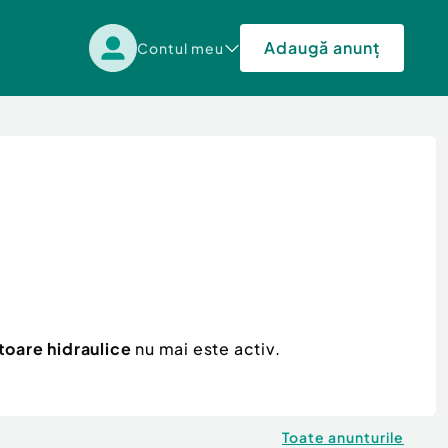
Adaugă anunț
Contul meu
toare hidraulice
nu mai este activ.
Toate anunturile