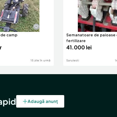
 de camp
Semanatoare de paioase 
fertilizare
r
41.000 lei
15 zile în urmă
Sarulesti
1
rapid
Adaugă anunț