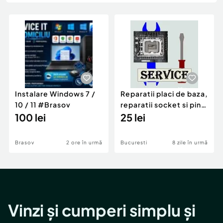
Locuri de munca
Utilaje agricole si industriale
Servicii
Piese auto si accesorii
Animale de companie
Dacia Duster
Afaceri și echipamente profesionale
Inchiriere Bunuri si Vehicule
Instalare Windows 7 /
Reparatii placi de baza,
10 / 11 #Brasov
reparatii socket si pini
100 lei
procesoare, Bios
25 lei
Brasov
2 ore în urmă
Bucuresti
8 zile în urmă
Vinzi și cumperi simplu și