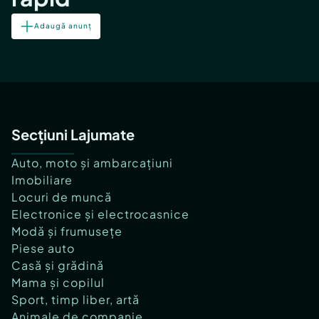
Adaugă anunț
Secțiuni Lajumate
Auto, moto și ambarcațiuni
Imobiliare
Locuri de muncă
Electronice și electrocasnice
Modă și frumusețe
Piese auto
Casă și grădină
Mama și copilul
Sport, timp liber, artă
Animale de companie