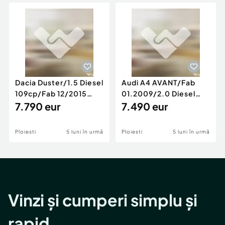
Locuri de munca
Utilaje agricole si industriale
Servicii
Piese auto si accesorii
Animale de companie
Dacia Duster
Afaceri și echipamente profesionale
Inchiriere Bunuri si Vehicule
Dacia Duster/1.5 Diesel
Audi A4 AVANT/Fab
109cp/Fab 12/2015
01.2009/2.0 Diesel
/Euro 5/GARANTIE 12
7.790 eur
140cp/Posibilitate
7.490 eur
LUNI
Rate/GARANTIE
Ploiesti
5 luni în urmă
Ploiesti
5 luni în urmă
Vinzi și cumperi simplu și
rapid